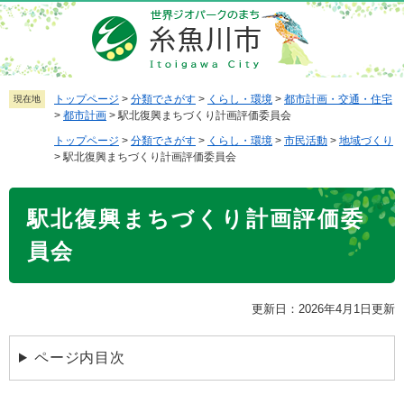
ペ
メ
ー
ニ
ジ
ュ
の
ー
先
を
トップページ
>
分類でさがす
>
くらし・環境
>
都市計画・交通・住宅
現在地
>
都市計画
>
駅北復興まちづくり計画評価委員会
頭
飛
で
ば
トップページ
>
分類でさがす
>
くらし・環境
>
市民活動
>
地域づくり
>
駅北復興まちづくり計画評価委員会
す
し
。
て
本
本
駅北復興まちづくり計画評価委
文
文
員会
へ
更新日：2026年4月1日更新
ページ内目次