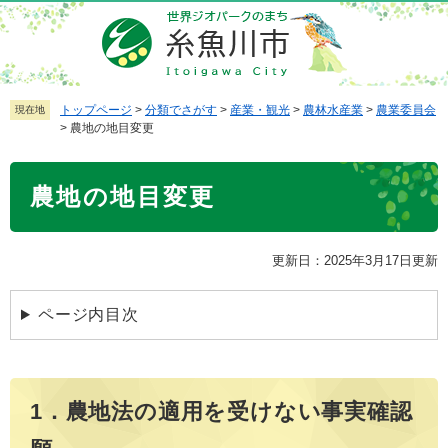
ペ
メ
ー
ニ
ジ
ュ
の
ー
先
を
トップページ
>
分類でさがす
>
産業・観光
>
農林水産業
>
農業委員会
現在地
>
農地の地目変更
頭
飛
で
ば
本
す
し
農地の地目変更
文
。
て
本
文
更新日：2025年3月17日更新
へ
ページ内目次
1．農地法の適用を受けない事実確認