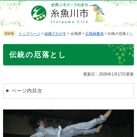
ペ
メ
ー
ニ
ジ
ュ
の
ー
先
を
トップページ
>
組織でさがす
>
企画課
>
広報秘書係
>
伝統の厄落とし
現在地
頭
飛
で
ば
本
伝統の厄落とし
す
し
文
。
て
本
更新日：2026年1月17日更新
文
へ
ページ内目次