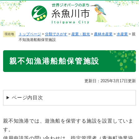
ペ
メ
ー
ニ
ジ
ュ
の
ー
先
を
トップページ
>
分類でさがす
>
産業・観光
>
農林水産業
>
水産業
>
親
現在地
不知漁港船舶保管施設
頭
飛
で
ば
本
す
し
親不知漁港船舶保管施設
文
。
て
本
文
更新日：2025年3月17日更新
へ
ページ内目次
親不知漁港では、遊漁船を保管する施設を設置していま
す。
使用申請等の問い合わせは、指定管理者（青海町漁業協