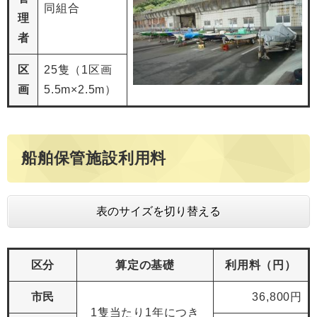
同組合
理
者
区
25隻（1区画
画
5.5m×2.5m）
船舶保管施設利用料
表のサイズを切り替える
区分
算定の基礎
利用料（円）
市民
36,800円
1隻当たり1年につき