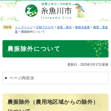
ペ
メ
ー
ニ
ジ
ュ
の
ー
先
を
トップページ
>
分類でさがす
>
産業・観光
>
農林水産業
>
農業・畜産
現在地
業
>
農振除外について
頭
飛
で
ば
本
す
し
農振除外について
文
。
て
本
文
更新日：2025年3月17日更新
へ
ページ内目次
農振除外（農用地区域からの除外）