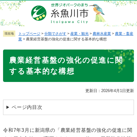
ペ
メ
ー
ニ
ジ
ュ
の
ー
先
を
トップページ
>
分類でさがす
>
産業・観光
>
農林水産業
>
農業・畜産
現在地
業
>
農業経営基盤の強化の促進に関する基本的な構想
頭
飛
で
ば
本
す
し
農業経営基盤の強化の促進に関
文
。
て
本
する基本的な構想
文
へ
更新日：2026年4月1日更新
ページ内目次
令和7年3月に新潟県の「農業経営基盤の強化の促進に関