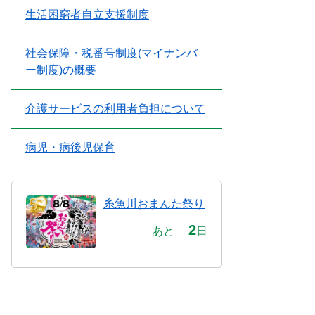
生活困窮者自立支援制度
社会保障・税番号制度(マイナンバ
ー制度)の概要
介護サービスの利用者負担について
病児・病後児保育
糸魚川おまんた祭り
2
あと
日