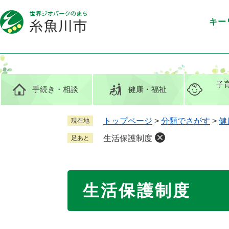
ペ
メ
ー
ニ
キー
ジ
ュ
の
ー
先
を
頭
飛
で
ば
子
手続き
・相談
健康
・福祉
す
し
。
て
本
トップページ
>
分類でさがす
>
健
現在地
文
生活保護制度
足あと
へ
本
生活保護制度
文