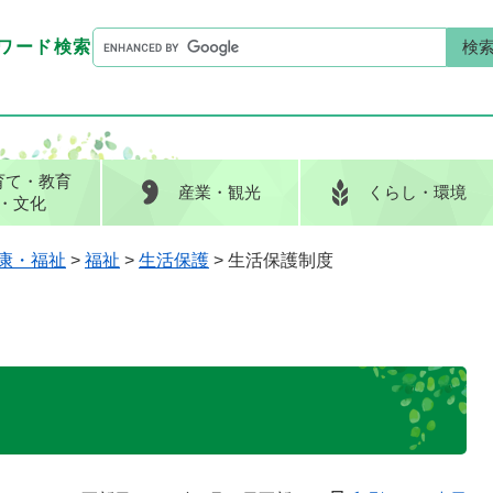
G
ワード検索
o
G
キーワード検索
o
o
g
o
l
g
e
l
育て
・教育
産業
・観光
くらし
・環境
カ
e
・文化
ス
カ
タ
ス
康・福祉
>
福祉
>
生活保護
>
生活保護制度
ム
タ
検
ム
索
検
索