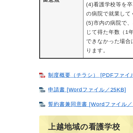
(4)看護学校等
の病院で就業して
(5)市内の病院で
じて得た年数（1
できなかった場合
ります。
制度概要（チラシ） [PDFファイル
申請書 [Wordファイル／25KB]
誓約書兼同意書 [Wordファイル／1
上越地域の看護学校