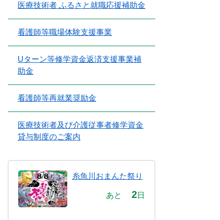
医療技術者 ふるさと就職応援補助金
看護師等職場体験支援事業
Uターン等修学資金返済支援事業補
助金
看護師等再就業奨励金
医療技術者及び介護従事者修学資金
貸与制度のご案内
糸魚川おまんた祭り
2
あと
日