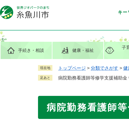
ペ
メ
ー
ニ
キー
ジ
ュ
の
ー
先
を
頭
飛
で
ば
子
手続き
・相談
健康
・福祉
す
し
。
て
本
トップページ
>
分類でさがす
>
健
現在地
文
病院勤務看護師等修学支援補助金
足あと
へ
本
病院勤務看護師等
文