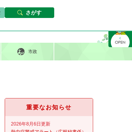
本文へ
Foreign languages
文字サイズ・背景色変更
さがす
さがす
市政
重要なお知らせ
2026年8月6日更新
熱中症警戒アラート
広報秘書係