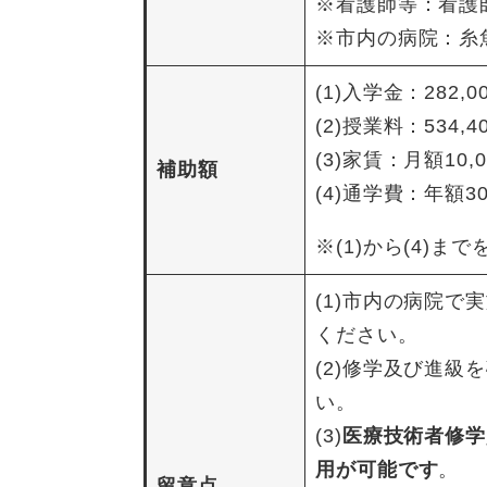
※看護師等：看護
※市内の病院：糸
(1)入学金：282
(2)授業料：534
(3)家賃：月額10
補助額
(4)通学費：年額3
※(1)から(4)
(1)市内の病院
ください。
(2)修学及び進
い。
(3)
医療技術者修学
用が可能です
。
留意点