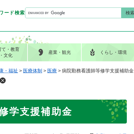
G
ワード検索
o
G
キーワード検索
o
o
g
o
l
g
e
l
育て
・教育
産業
・観光
くらし
・環境
カ
e
・文化
ス
カ
タ
ス
康・福祉
>
医療体制
>
医療
>
病院勤務看護師等修学支援補助金
ム
タ
検
ム
索
検
索
修学支援補助金