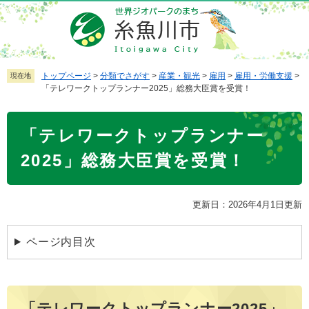
ペ
メ
ー
ニ
ジ
ュ
の
ー
先
を
トップページ
>
分類でさがす
>
産業・観光
>
雇用
>
雇用・労働支援
>
現在地
「テレワークトップランナー2025」総務大臣賞を受賞！
頭
飛
で
ば
本
す
し
「テレワークトップランナー
文
。
て
本
2025」総務大臣賞を受賞！
文
へ
更新日：2026年4月1日更新
ページ内目次
「テレワークトップランナー2025」