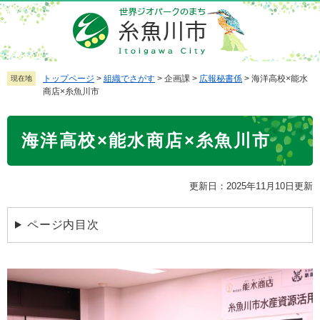
ペ
メ
ー
ニ
ジ
ュ
の
ー
先
を
トップページ
>
組織でさがす
>
企画課
>
広報秘書係
>
海洋高校×能水
現在地
商店×糸魚川市
頭
飛
で
ば
本
す
し
海洋高校×能水商店×糸魚川市
文
。
て
本
文
更新日：2025年11月10日更新
へ
ページ内目次