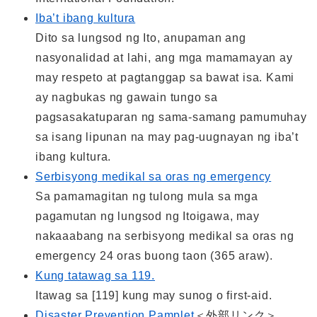
Iba’t ibang kultura
Dito sa lungsod ng Ito, anupaman ang
nasyonalidad at lahi, ang mga mamamayan ay
may respeto at pagtanggap sa bawat isa. Kami
ay nagbukas ng gawain tungo sa
pagsasakatuparan ng sama-samang pamumuhay
sa isang lipunan na may pag-uugnayan ng iba’t
ibang kultura.
Serbisyong medikal sa oras ng emergency
Sa pamamagitan ng tulong mula sa mga
pagamutan ng lungsod ng Itoigawa, may
nakaaabang na serbisyong medikal sa oras ng
emergency 24 oras buong taon (365 araw).
Kung tatawag sa 119.
Itawag sa [119] kung may sunog o first-aid.
Disaster Prevention Pamplet
＜外部リンク＞