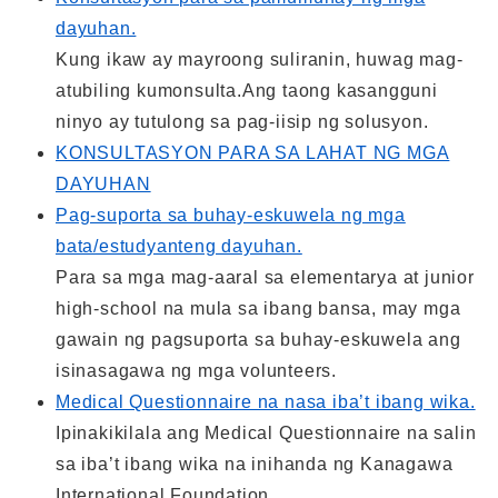
dayuhan.
Kung ikaw ay mayroong suliranin, huwag mag-
atubiling kumonsulta.Ang taong kasangguni
ninyo ay tutulong sa pag-iisip ng solusyon.
KONSULTASYON PARA SA LAHAT NG MGA
DAYUHAN
Pag-suporta sa buhay-eskuwela ng mga
bata/estudyanteng dayuhan.
Para sa mga mag-aaral sa elementarya at junior
high-school na mula sa ibang bansa, may mga
gawain ng pagsuporta sa buhay-eskuwela ang
isinasagawa ng mga volunteers.
Medical Questionnaire na nasa iba’t ibang wika.
Ipinakikilala ang Medical Questionnaire na salin
sa iba’t ibang wika na inihanda ng Kanagawa
International Foundation.