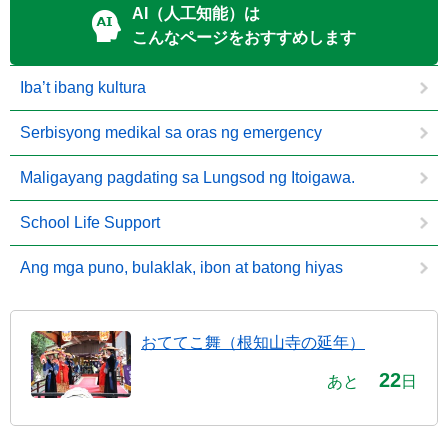
AI（人工知能）は
こんなページをおすすめします
Iba’t ibang kultura
Serbisyong medikal sa oras ng emergency
Maligayang pagdating sa Lungsod ng Itoigawa.
School Life Support
Ang mga puno, bulaklak, ibon at batong hiyas
おててこ舞（根知山寺の延年）
22
あと
日