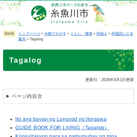
ペ
メ
ー
ニ
ジ
ュ
の
ー
先
を
トップページ
>
分類でさがす
>
くらし・環境
>
外国人
>
外国語による
現在地
案内
>
Tagalog
頭
飛
で
ば
本
す
し
Tagalog
文
。
て
本
文
更新日：2026年4月1日更新
へ
ページ内目次
Ito ang bayan ng Lungsod ng Itoigawa
GUIDE BOOK FOR LIVING（Tagalog）
Konsultasyon para sa pamumuhay ng mga