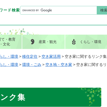
G
ワード検索
o
G
キーワード検索
o
o
g
o
l
g
e
l
育て
・教育
産業
・観光
くらし
・環境
カ
e
・文化
ス
カ
タ
ス
らし・環境
>
移住定住
>
空き家活用
>
空き家に関するリンク集
ム
タ
らし・環境
>
環境・ごみ
>
空き地・空き家
>
空き家に関するリ
検
ム
索
検
索
リンク集