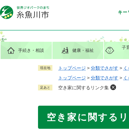
ペ
メ
ー
ニ
キー
ジ
ュ
の
ー
先
を
頭
飛
で
ば
子
手続き
・相談
健康
・福祉
す
し
。
て
本
トップページ
>
分類でさがす
>
く
現在地
文
トップページ
>
分類でさがす
>
く
へ
空き家に関するリンク集
足あと
本
空き家に関する
文