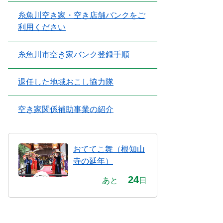
糸魚川空き家・空き店舗バンクをご
利用ください
糸魚川市空き家バンク登録手順
退任した地域おこし協力隊
空き家関係補助事業の紹介
おててこ舞（根知山
寺の延年）
24
あと
日