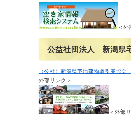
＜外
公益社団法人 新潟県
（公社）新潟県宅地建物取引業協会 
外部リンク＞
＜外部