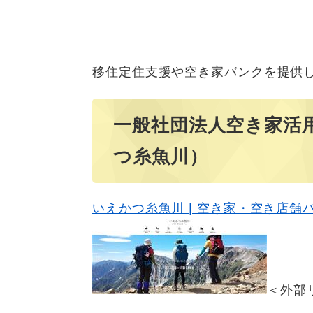
移住定住支援や空き家バンクを提供
一般社団法人空き家活
つ糸魚川）
いえかつ糸魚川 | 空き家・空き店舗バ
＜外部