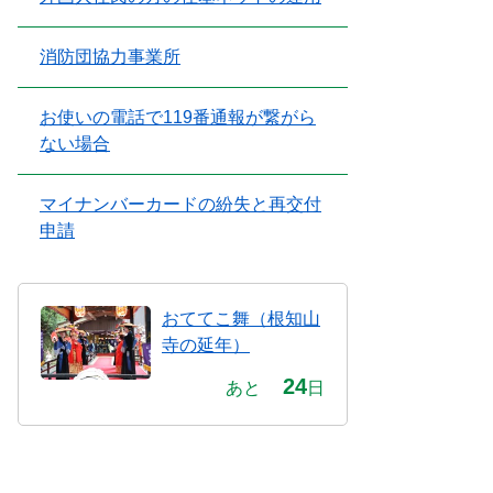
消防団協力事業所
お使いの電話で119番通報が繋がら
ない場合
マイナンバーカードの紛失と再交付
申請
おててこ舞（根知山
寺の延年）
24
あと
日