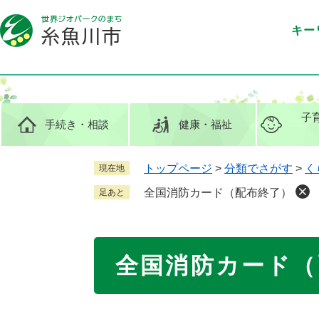
ペ
メ
ー
ニ
キー
ジ
ュ
の
ー
先
を
頭
飛
で
ば
子
手続き
・相談
健康
・福祉
す
し
。
て
本
トップページ
>
分類でさがす
>
く
現在地
文
全国消防カード（配布終了）
足あと
へ
本
全国消防カード（
文