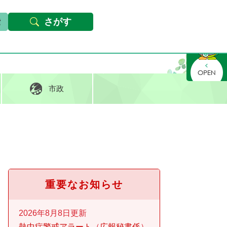
本文へ
Foreign languages
文字サイズ・背景色変更
さがす
さがす
市政
重要なお知らせ
2026年8月8日更新
熱中症警戒アラート
広報秘書係