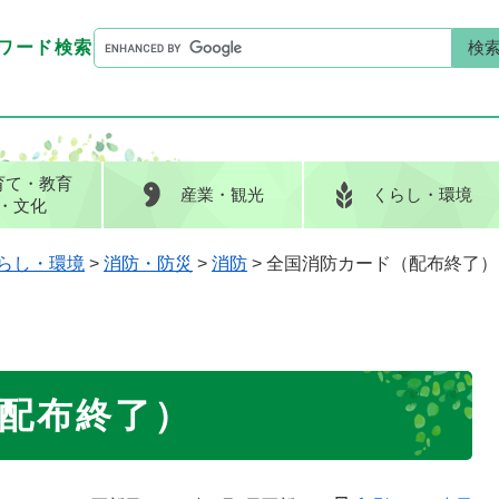
G
ワード検索
o
G
キーワード検索
o
o
g
o
l
g
e
l
育て
・教育
産業
・観光
くらし
・環境
カ
e
・文化
ス
カ
タ
ス
らし・環境
>
消防・防災
>
消防
>
全国消防カード（配布終了）
ム
タ
検
ム
索
検
索
配布終了）