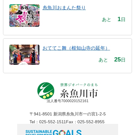
糸魚川おまんた祭り
1
あと
日
おててこ舞（根知山寺の延年）
25
あと
日
法人番号7000020152161
〒941-8501 新潟県糸魚川市一の宮1-2-5
Tel：025-552-1511
Fax：025-552-8955