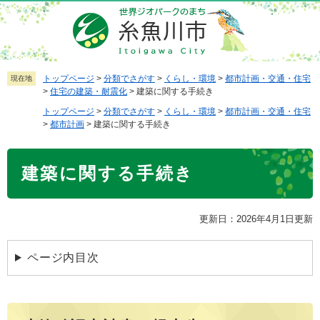
ペ
メ
ー
ニ
ジ
ュ
の
ー
先
を
トップページ
>
分類でさがす
>
くらし・環境
>
都市計画・交通・住宅
現在地
>
住宅の建築・耐震化
>
建築に関する手続き
頭
飛
で
ば
トップページ
>
分類でさがす
>
くらし・環境
>
都市計画・交通・住宅
>
都市計画
>
建築に関する手続き
す
し
。
て
本
本
建築に関する手続き
文
文
へ
更新日：2026年4月1日更新
ページ内目次