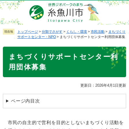
ペ
メ
ー
ニ
ジ
ュ
の
ー
先
を
トップページ
>
分類でさがす
>
くらし・環境
>
市民活動
>
まちづくり
現在地
サポートセンター・NPO
>
まちづくりサポートセンター利用団体募集
頭
飛
で
ば
本
す
し
まちづくりサポートセンター利
文
。
て
本
用団体募集
文
へ
更新日：2026年4月1日更新
ページ内目次
市民の自主的で営利を目的としないまちづくり活動を