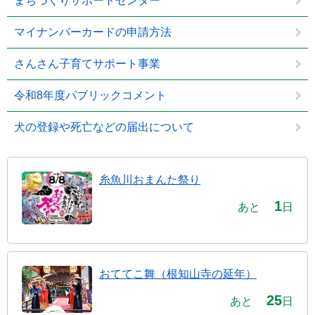
まちづくりサポートセンター
マイナンバーカードの申請方法
さんさん子育てサポート事業
令和8年度パブリックコメント
犬の登録や死亡などの届出について
糸魚川おまんた祭り
1
あと
日
おててこ舞（根知山寺の延年）
25
あと
日