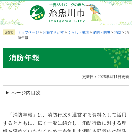
ペ
メ
ー
ニ
ジ
ュ
の
ー
先
を
トップページ
>
分類でさがす
>
くらし・環境
>
消防・防災
>
消防
>
消
現在地
防年報
頭
飛
で
ば
本
す
し
消防年報
文
。
て
本
文
更新日：2026年4月1日更新
へ
ページ内目次
「消防年報」は、消防行政を運営する資料として活用
するとともに、広く一般に紹介し、消防行政に対する理
解を深めていただくために糸魚川市消防本部管内の消防