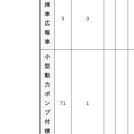
揮
車
3
3
広
報
車
小
型
動
力
ポ
ン
71
1
プ
付
積