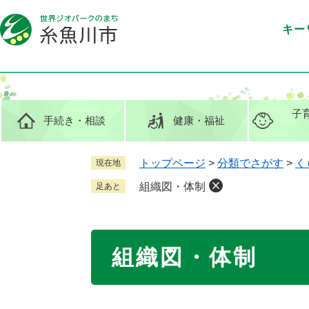
ペ
メ
ー
ニ
キー
ジ
ュ
の
ー
先
を
頭
飛
で
ば
子
手続き
・相談
健康
・福祉
す
し
。
て
本
トップページ
>
分類でさがす
>
く
現在地
文
組織図・体制
足あと
へ
本
組織図・体制
文