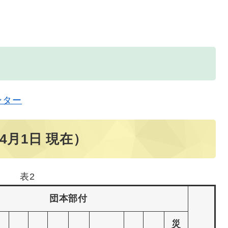
ンター
4月1日 現在）
表2
団本部付
災