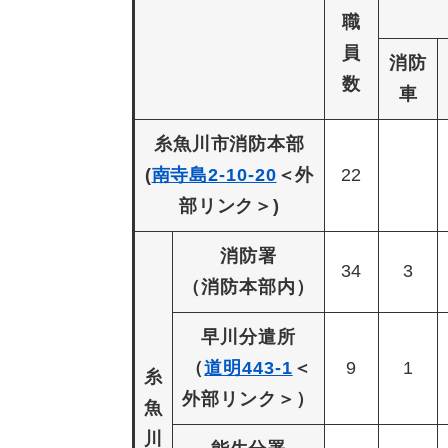
職
員
消防
数
車
糸魚川市消防本部
(
南寺島2-10-20
＜外
22
部リンク＞
)
消防署
34
3
（消防本部内）
早川分遣所
（
道明443-1
＜
9
1
糸
外部リンク＞
）
魚
川