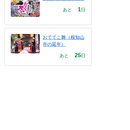
1
あと
日
おててこ舞（根知山
寺の延年）
25
あと
日