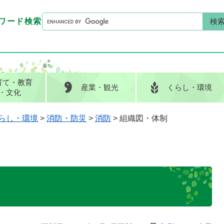
G
ワード検索
o
G
キーワード検索
o
o
g
o
l
g
e
l
育て
・教育
産業
・観光
くらし
・環境
カ
e
・文化
ス
カ
タ
ス
らし・環境
>
消防・防災
>
消防
>
組織図・体制
ム
タ
検
ム
索
検
索