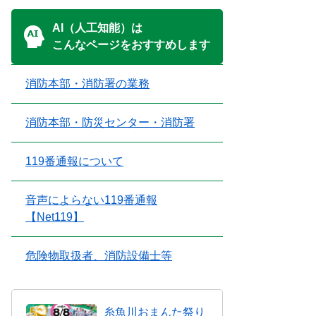
AI（人工知能）は
こんなページをおすすめします
消防本部・消防署の業務
消防本部・防災センター・消防署
119番通報について
音声によらない119番通報
【Net119】
危険物取扱者、消防設備士等
糸魚川おまんた祭り