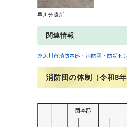
早川分遣所
関連情報
糸魚川市消防本部・消防署・防災セ
消防団の体制（令和8年
団本部