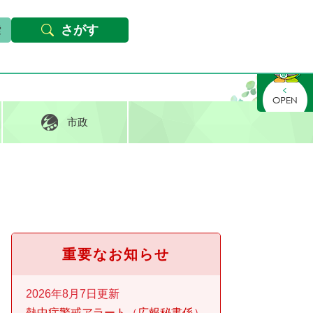
本文へ
Foreign languages
文字サイズ・背景色変更
さがす
さがす
市政
重要なお知らせ
2026年8月7日更新
熱中症警戒アラート
広報秘書係