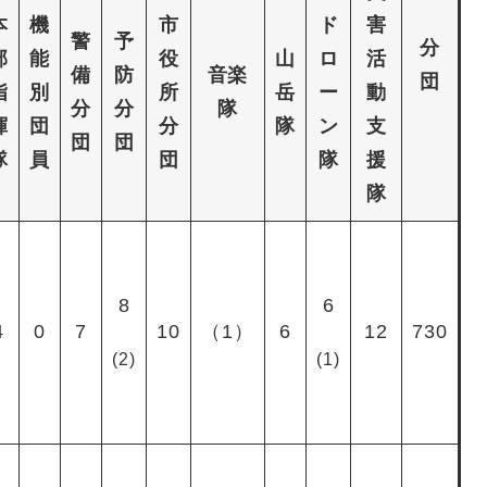
本
機
市
ド
害
警
予
分
部
能
役
山
ロ
活
備
防
音楽
団
指
別
所
岳
ー
動
分
分
隊
揮
団
分
隊
ン
支
団
団
隊
員
団
隊
援
隊
8
6
4
0
7
10
（1）
6
12
730
(2)
(1)