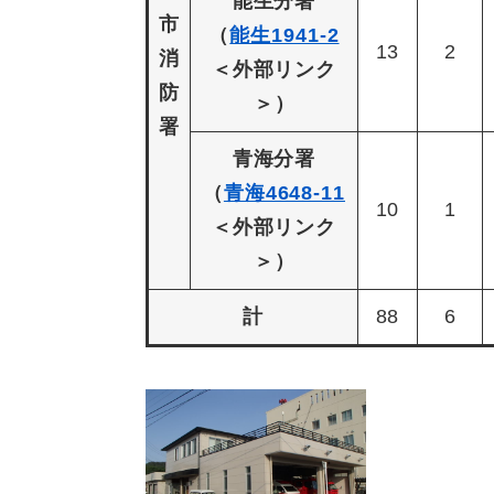
能生分署
市
（
能生1941-2
13
2
消
＜外部リンク
防
＞
）
署
青海分署
（
青海4648-11
10
1
＜外部リンク
＞
）
計
88
6