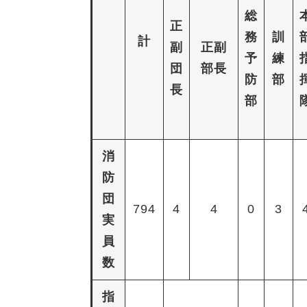
総
正
務
訓
計
副
正副
予
練
団
部長
防
部
長
部
消
防
団
794
4
4
0
3
実
員
数
指