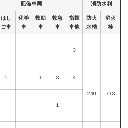
配備車両
消防水利
はし
化学
救助
救急
指揮
防火
消火
ご車
車
車
車
車他
水槽
栓
3
1
1
3
4
240
713
1