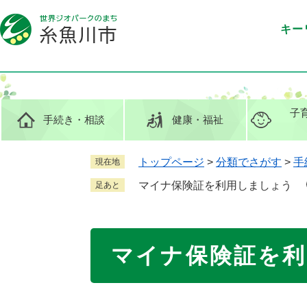
ペ
メ
ー
ニ
キー
ジ
ュ
の
ー
先
を
頭
飛
で
ば
子
手続き
・相談
健康
・福祉
す
し
。
て
本
トップページ
>
分類でさがす
>
手
現在地
文
マイナ保険証を利用しましょう
足あと
へ
本
マイナ保険証を
文