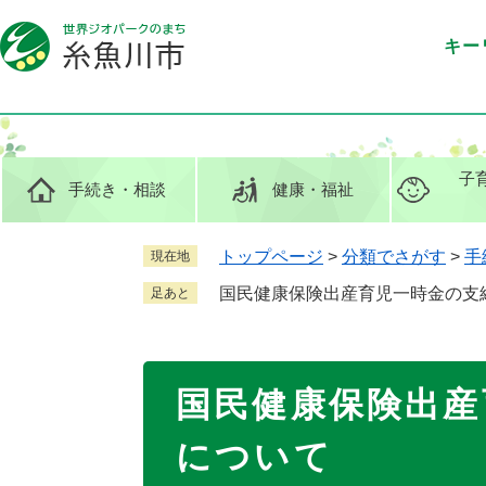
ペ
メ
ー
ニ
キー
ジ
ュ
の
ー
先
を
頭
飛
で
ば
子
手続き
・相談
健康
・福祉
す
し
。
て
本
トップページ
>
分類でさがす
>
手
現在地
文
国民健康保険出産育児一時金の支
足あと
へ
本
国民健康保険出産
文
について