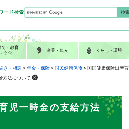
G
ワード検索
o
G
キーワード検索
o
o
g
o
l
g
e
l
育て
・教育
産業
・観光
くらし
・環境
カ
e
・文化
ス
カ
タ
ス
続き・相談
>
年金・保険
>
国民健康保険
>
国民健康保険出産育
ム
タ
給方法について
検
ム
索
検
索
育児一時金の支給方法