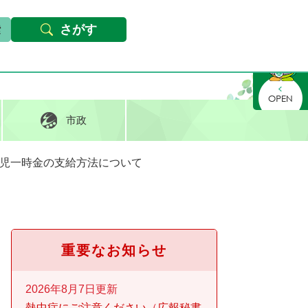
本文へ
Foreign languages
文字サイズ・背景色変更
さがす
さがす
市政
児一時金の支給方法について
重要なお知らせ
2026年8月7日更新
熱中症にご注意ください
広報秘書