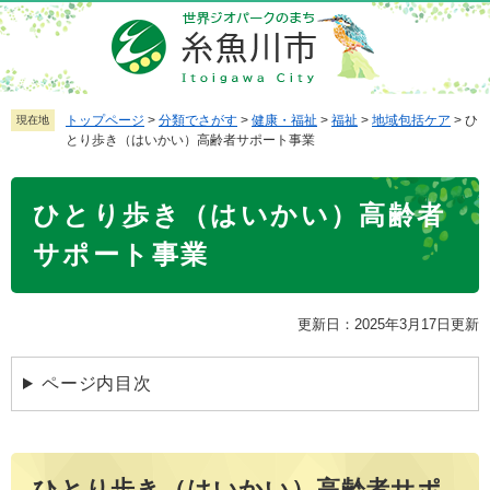
ペ
メ
ー
ニ
ジ
ュ
の
ー
先
を
トップページ
>
分類でさがす
>
健康・福祉
>
福祉
>
地域包括ケア
>
ひ
現在地
とり歩き（はいかい）高齢者サポート事業
頭
飛
で
ば
本
す
し
ひとり歩き（はいかい）高齢者
文
。
て
本
サポート事業
文
へ
更新日：2025年3月17日更新
ページ内目次
ひとり歩き（はいかい）高齢者サポ