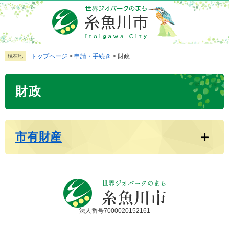
ペ
メ
ー
ニ
ジ
ュ
の
ー
先
を
トップページ
>
申請・手続き
>
財政
現在地
頭
飛
で
ば
本
財政
す
し
文
。
て
本
文
市有財産
へ
法人番号7000020152161