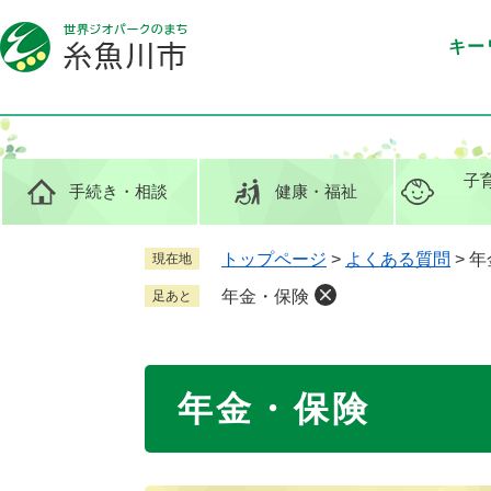
ペ
メ
ー
ニ
キー
ジ
ュ
の
ー
先
を
頭
飛
で
ば
子
手続き
・相談
健康
・福祉
す
し
。
て
本
トップページ
>
よくある質問
>
年
現在地
文
年金・保険
足あと
へ
本
年金・保険
文