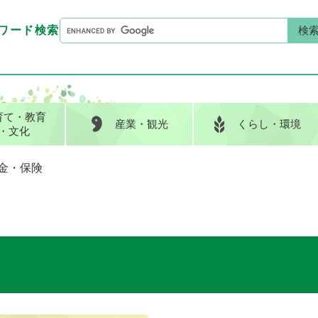
G
ワード検索
o
G
キーワード検索
o
o
g
o
l
g
e
l
育て
・教育
産業
・観光
くらし
・環境
カ
e
・文化
ス
カ
タ
ス
金・保険
ム
タ
検
ム
索
検
索