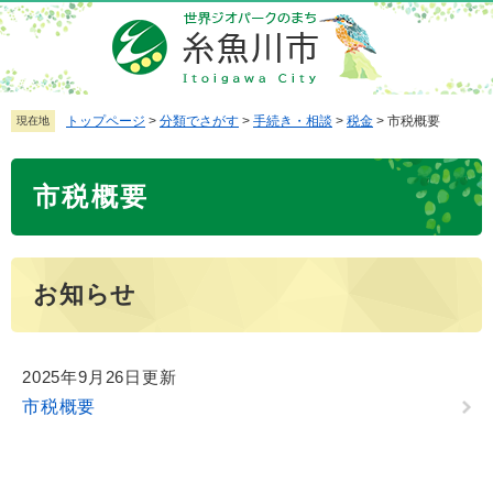
ペ
メ
ー
ニ
ジ
ュ
の
ー
先
を
トップページ
>
分類でさがす
>
手続き・相談
>
税金
>
市税概要
現在地
頭
飛
で
ば
本
市税概要
す
し
文
。
て
本
文
お知らせ
へ
2025年9月26日更新
市税概要