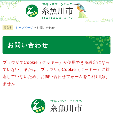
ペ
メ
ー
ニ
ジ
ュ
の
ー
先
を
トップページ
>
お問い合わせ
現在地
頭
飛
で
ば
本
お問い合わせ
す
し
文
。
て
本
ブラウザでCookie（クッキー）が使用できる設定になっ
文
へ
ていない、または、ブラウザがCookie（クッキー）に対
応していないため、お問い合わせフォームをご利用頂け
ません。