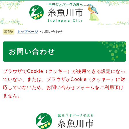
ペ
メ
ー
ニ
ジ
ュ
の
ー
先
を
トップページ
>
お問い合わせ
現在地
頭
飛
で
ば
本
お問い合わせ
す
し
文
。
て
本
ブラウザでCookie（クッキー）が使用できる設定になっ
文
へ
ていない、または、ブラウザがCookie（クッキー）に対
応していないため、お問い合わせフォームをご利用頂け
ません。