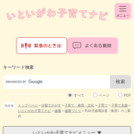
ペ
メ
ー
ニ
ジ
ュ
の
ー
先
を
頭
飛
で
ば
す。
し
て
本
文
キーワード検索
へ
Google
カ
ス
タ
すべて
ページ
PDF
ム
トップページ
>
分類でさがす
>
子育て・教育・文化
>
子育て
>
子育て支援
>
現在地
検
いといがわ子育てナビ
>
健康
>
健康づくり
>
乳幼児健康診査（集団）のご案
索
内
いといがわ子育てナビメニュー