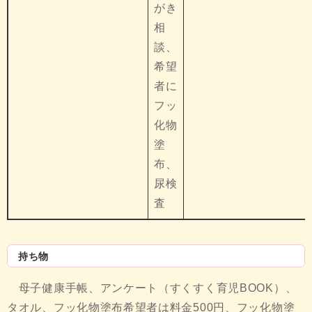
がき
相
談、
希望
者に
フッ
化物
塗
布、
尿検
査
持ち物
母子健康手帳、アンケート（すくすく育児BOOK）、
タオル、フッ化物塗布希望者は料金500円、フッ化物塗