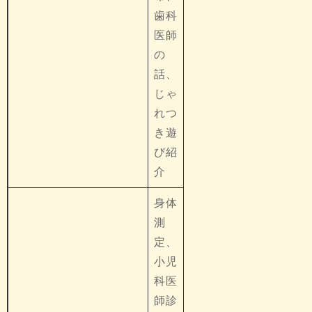
歯科
医師
の
話、
じゃ
れつ
き遊
び紹
介
身体
測
定、
小児
科医
師診