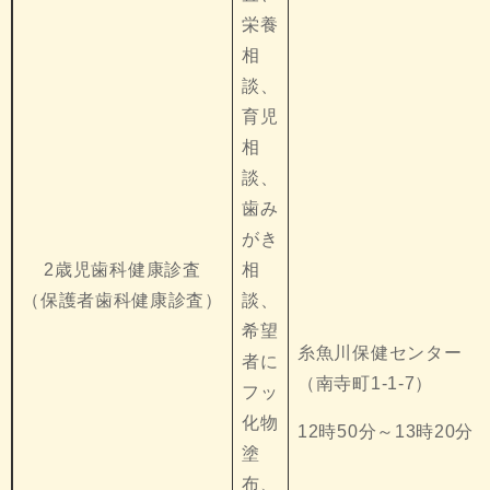
栄養
相
談、
育児
相
談、
歯み
がき
2歳児歯科健康診査
相
（保護者歯科健康診査）
談、
希望
糸魚川保健センター
者に
（南寺町1-1-7）
フッ
化物
12時50分～13時20分
塗
布、