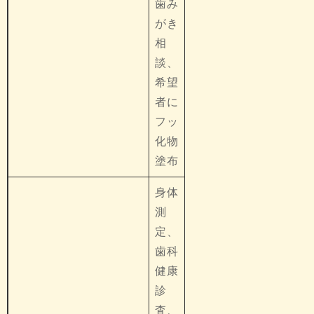
歯み
がき
相
談、
希望
者に
フッ
化物
塗布
身体
測
定、
歯科
健康
診
査、