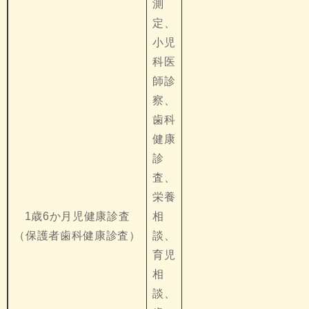
測
定、
小児
科医
師診
察、
歯科
健康
診
査、
栄養
1歳6か月児健康診査
相
（保護者歯科健康診査）
談、
育児
相
談、