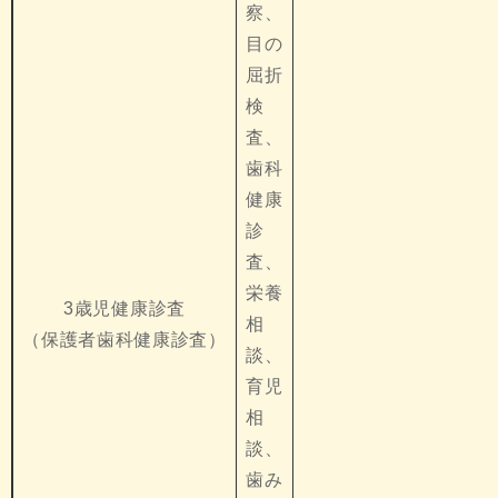
察、
目の
屈折
検
査、
歯科
健康
診
査、
栄養
3歳児健康診査
相
（保護者歯科健康診査）
談、
育児
相
談、
歯み