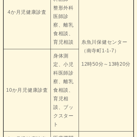
整形外科
4か月児健康診査
医師診
察、離乳
食相談、
育児相談
糸魚川保健センター
（南寺町1-1-7）
身体測
12時50分～13時20分
定、小児
科医師診
察、離乳
10か月児健康診査
食相談、
育児相
談、ブッ
クスター
ト