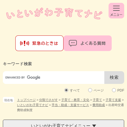
ペ
メ
ー
ニ
ジ
ュ
の
ー
先
を
頭
飛
で
ば
す。
し
て
本
文
キーワード検索
へ
Google
カ
ス
タ
すべて
ページ
PDF
ム
トップページ
>
分類でさがす
>
子育て・教育・文化
>
子育て
>
子育て支援
>
現在地
検
いといがわ子育てナビ
>
手当・助成・支援サービス
>
費用助成
>
出産時交通
索
費助成制度
いといがわ子育てナビメニュー