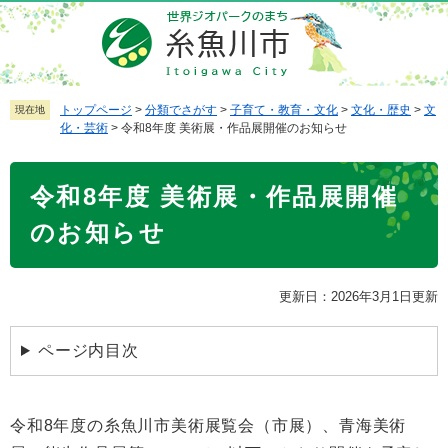
ペ
メ
ー
ニ
ジ
ュ
の
ー
先
を
トップページ
>
分類でさがす
>
子育て・教育・文化
>
文化・歴史
>
文
現在地
化・芸術
>
令和8年度 美術展・作品展開催のお知らせ
頭
飛
で
ば
本
す
し
令和8年度 美術展・作品展開催
文
。
て
本
のお知らせ
文
へ
更新日：2026年3月1日更新
ページ内目次
令和8年度の糸魚川市美術展覧会（市展）、青海美術