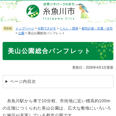
ペ
メ
ー
ニ
ジ
ュ
の
ー
先
を
トップページ
>
分類でさがす
>
くらし・環境
>
都市計画・交通・住宅
現在地
>
公園
>
美山公園総合パンフレット
頭
飛
で
ば
本
す
し
美山公園総合パンフレット
文
。
て
本
文
更新日：2026年4月1日更新
へ
ページ内目次
糸魚川駅から車で10分程、市街地に近い標高約100m
の丘陵につくられた美山公園は、広大な敷地にいろいろ
な施設が充実している都市公園です。