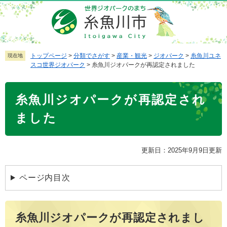
ペ
メ
ー
ニ
ジ
ュ
の
ー
先
を
トップページ
>
分類でさがす
>
産業・観光
>
ジオパーク
>
糸魚川ユネ
現在地
スコ世界ジオパーク
>
糸魚川ジオパークが再認定されました
頭
飛
で
ば
本
す
し
糸魚川ジオパークが再認定され
文
。
て
本
ました
文
へ
更新日：2025年9月9日更新
ページ内目次
糸魚川ジオパークが再認定されまし