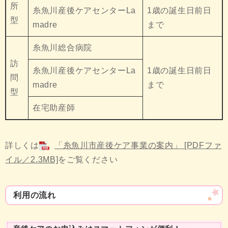
所
糸魚川産後ケアセンターLa
1歳の誕生日前日
型
madre
まで
糸魚川総合病院
訪
糸魚川産後ケアセンターLa
1歳の誕生日前日
問
madre
まで
型
在宅助産師
詳しくは
「糸魚川市産後ケア事業の案内」 [PDFファ
イル／2.3MB]
をご覧ください
利用の流れ