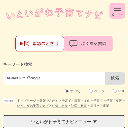
ペ
メ
ー
ニ
ジ
ュ
の
ー
先
を
頭
飛
で
ば
す。
し
て
本
文
キーワード検索
へ
Google
カ
ス
タ
すべて
ページ
PDF
ム
トップページ
>
分類でさがす
>
子育て・教育・文化
>
子育て
>
子育て支援
>
現在地
検
いといがわ子育てナビ
>
妊娠・出産
>
訪問・教室
>
産後ケア事業
索
いといがわ子育てナビメニュー