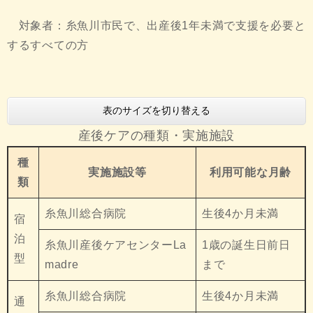
対象者：糸魚川市民で、出産後1年未満で支援を必要と
するすべての方
表のサイズを切り替える
産後ケアの種類・実施施設
種
実施施設等
利用可能な月齢
類
糸魚川総合病院
生後4か月未満
宿
泊
糸魚川産後ケアセンターLa
1歳の誕生日前日
型
madre
まで
糸魚川総合病院
生後4か月未満
通