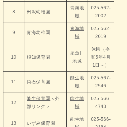
青海地
025-562-
8
田沢幼稚園
域
2002
青海地
025-562-
9
青海幼稚園
域
2019
休園（令
糸魚川
10
根知保育園
和5年4月
地域
1日～）
能生地
025-567-
11
筒石保育園
域
2546
能生保育園
＜外
能生地
025-566-
12
部リンク＞
域
4743
能生地
025-566-
13
いずみ保育園