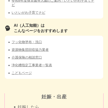
令和8年度保育園等入園のご案内 - いといがわ子育てナ
ビ
いといがわ子育てナビ
AI（人工知能）は
こんなページをおすすめします
フッ化物塗布・洗口
資源物集団回収協力業者
介護保険の相談窓口
浄化槽指定工事業者一覧表
こどもページ
妊娠・出産
妊娠したら