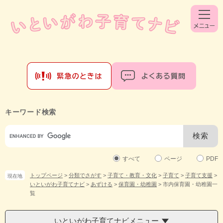
ペ
メ
ー
ニ
ジ
ュ
の
ー
先
を
頭
飛
で
ば
す。
し
て
本
文
キーワード検索
へ
Google
カ
ス
タ
すべて
ページ
PDF
ム
トップページ
>
分類でさがす
>
子育て・教育・文化
>
子育て
>
子育て支援
>
現在地
検
いといがわ子育てナビ
>
あずける
>
保育園・幼稚園
>
市内保育園・幼稚園一
索
覧
いといがわ子育てナビメニュー