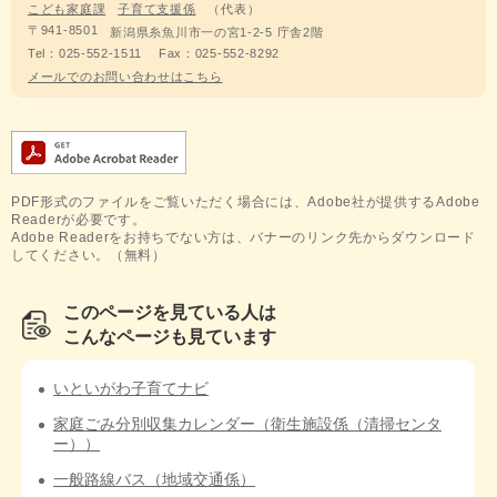
こども家庭課
子育て支援係
代表
〒941-8501
新潟県糸魚川市一の宮1-2-5 庁舎2階
Tel：025-552-1511
Fax：025-552-8292
メールでのお問い合わせはこちら
PDF形式のファイルをご覧いただく場合には、Adobe社が提供するAdobe
Readerが必要です。
Adobe Readerをお持ちでない方は、バナーのリンク先からダウンロード
してください。（無料）
このページを見ている人は
こんなページも見ています
いといがわ子育てナビ
家庭ごみ分別収集カレンダー（衛生施設係（清掃センタ
ー））
一般路線バス（地域交通係）