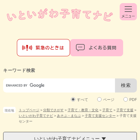
ペ
メ
ー
ニ
ジ
ュ
の
ー
先
を
頭
飛
で
ば
す。
し
て
本
文
キーワード検索
へ
Google
カ
ス
タ
すべて
ページ
PDF
ム
トップページ
>
分類でさがす
>
子育て・教育・文化
>
子育て
>
子育て支援
>
現在地
検
いといがわ子育てナビ
>
あそぶ・まなぶ
>
子育て支援センター
>
子育て支援
索
センター
いといがわ子育てナビメニュー