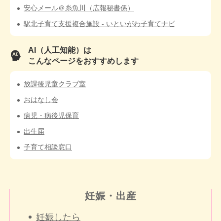
安心メール＠糸魚川（広報秘書係）
駅北子育て支援複合施設 - いといがわ子育てナビ
AI（人工知能）は
こんなページをおすすめします
放課後児童クラブ室
おはなし会
病児・病後児保育
出生届
子育て相談窓口
妊娠・出産
妊娠したら