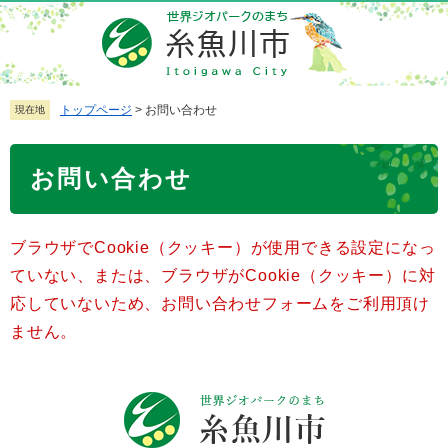
ペ
メ
ー
ニ
ジ
ュ
の
ー
先
を
トップページ
>
お問い合わせ
現在地
頭
飛
で
ば
本
お問い合わせ
す
し
文
。
て
本
ブラウザでCookie（クッキー）が使用できる設定になっ
文
へ
ていない、または、ブラウザがCookie（クッキー）に対
応していないため、お問い合わせフォームをご利用頂け
ません。