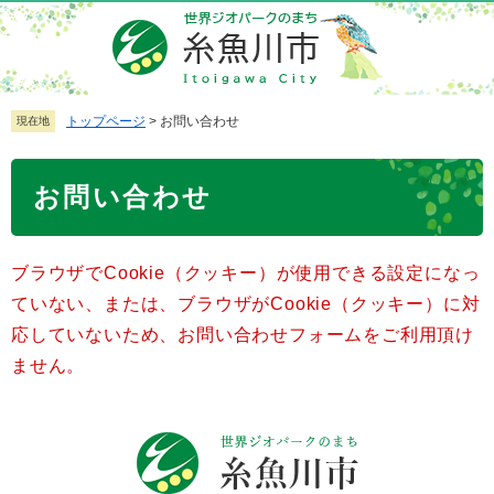
ペ
メ
ー
ニ
ジ
ュ
の
ー
先
を
トップページ
>
お問い合わせ
現在地
頭
飛
で
ば
本
お問い合わせ
す
し
文
。
て
本
ブラウザでCookie（クッキー）が使用できる設定になっ
文
へ
ていない、または、ブラウザがCookie（クッキー）に対
応していないため、お問い合わせフォームをご利用頂け
ません。