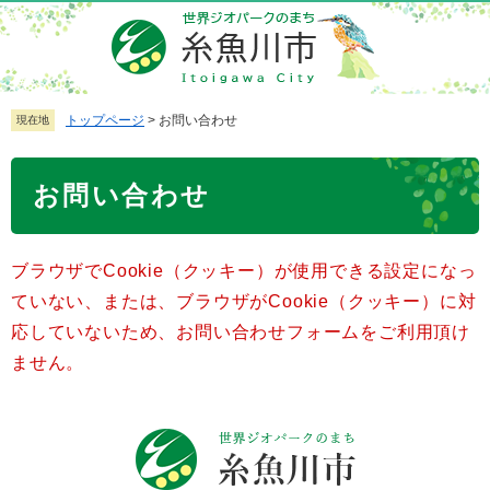
ペ
メ
ー
ニ
ジ
ュ
の
ー
先
を
トップページ
>
お問い合わせ
現在地
頭
飛
で
ば
本
お問い合わせ
す
し
文
。
て
本
ブラウザでCookie（クッキー）が使用できる設定になっ
文
へ
ていない、または、ブラウザがCookie（クッキー）に対
応していないため、お問い合わせフォームをご利用頂け
ません。