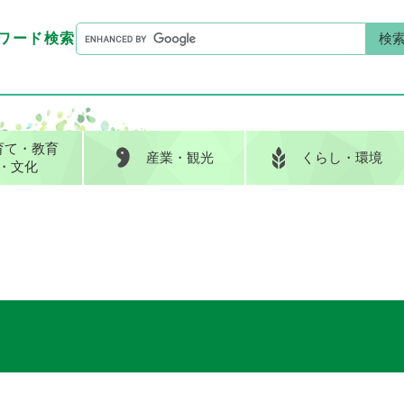
G
ワード検索
o
G
キーワード検索
o
o
g
o
l
g
e
l
育て
・教育
産業
・観光
くらし
・環境
カ
e
・文化
ス
カ
タ
ス
ム
タ
検
ム
索
検
索