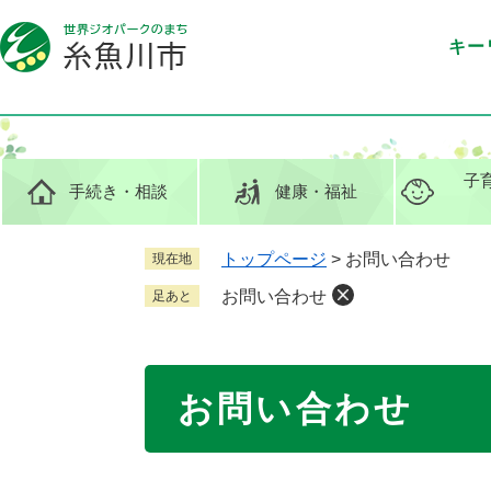
ペ
メ
ー
ニ
キー
ジ
ュ
の
ー
先
を
頭
飛
で
ば
子
手続き
・相談
健康
・福祉
す
し
。
て
本
トップページ
>
お問い合わせ
現在地
文
お問い合わせ
足あと
へ
本
お問い合わせ
文