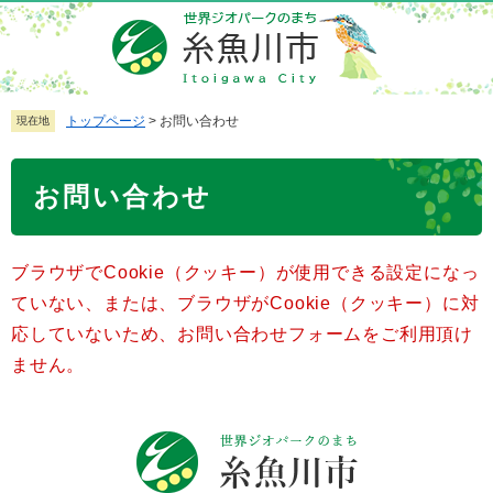
ペ
メ
ー
ニ
ジ
ュ
の
ー
先
を
トップページ
>
お問い合わせ
現在地
頭
飛
で
ば
本
お問い合わせ
す
し
文
。
て
本
ブラウザでCookie（クッキー）が使用できる設定になっ
文
へ
ていない、または、ブラウザがCookie（クッキー）に対
応していないため、お問い合わせフォームをご利用頂け
ません。