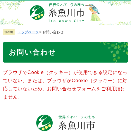
ペ
メ
ー
ニ
ジ
ュ
の
ー
先
を
トップページ
>
お問い合わせ
現在地
頭
飛
で
ば
本
お問い合わせ
す
し
文
。
て
本
ブラウザでCookie（クッキー）が使用できる設定になっ
文
へ
ていない、または、ブラウザがCookie（クッキー）に対
応していないため、お問い合わせフォームをご利用頂け
ません。