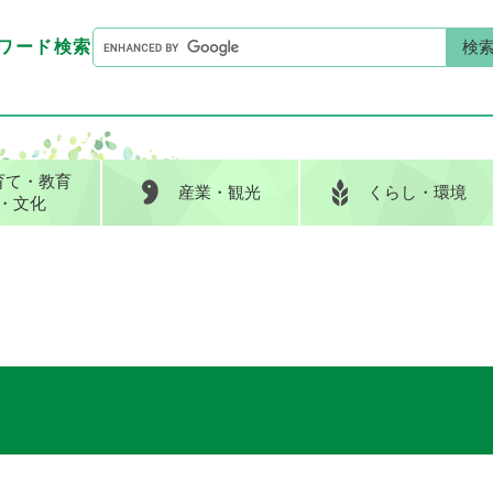
G
ワード検索
o
G
キーワード検索
o
o
g
o
l
g
e
l
育て
・教育
産業
・観光
くらし
・環境
カ
e
・文化
ス
カ
タ
ス
ム
タ
検
ム
索
検
索