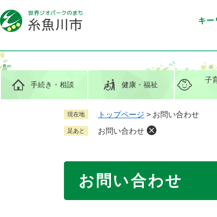
ペ
メ
ー
ニ
キー
ジ
ュ
の
ー
先
を
頭
飛
で
ば
子
手続き
・相談
健康
・福祉
す
し
。
て
本
トップページ
>
お問い合わせ
現在地
文
お問い合わせ
足あと
へ
本
お問い合わせ
文