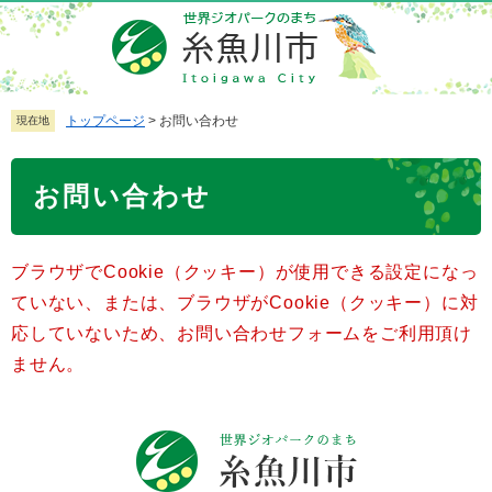
ペ
メ
ー
ニ
ジ
ュ
の
ー
先
を
トップページ
>
お問い合わせ
現在地
頭
飛
で
ば
本
お問い合わせ
す
し
文
。
て
本
ブラウザでCookie（クッキー）が使用できる設定になっ
文
へ
ていない、または、ブラウザがCookie（クッキー）に対
応していないため、お問い合わせフォームをご利用頂け
ません。