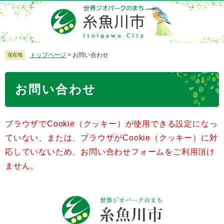
ペ
メ
ー
ニ
ジ
ュ
の
ー
先
を
トップページ
>
お問い合わせ
現在地
頭
飛
で
ば
本
お問い合わせ
す
し
文
。
て
本
ブラウザでCookie（クッキー）が使用できる設定になっ
文
へ
ていない、または、ブラウザがCookie（クッキー）に対
応していないため、お問い合わせフォームをご利用頂け
ません。