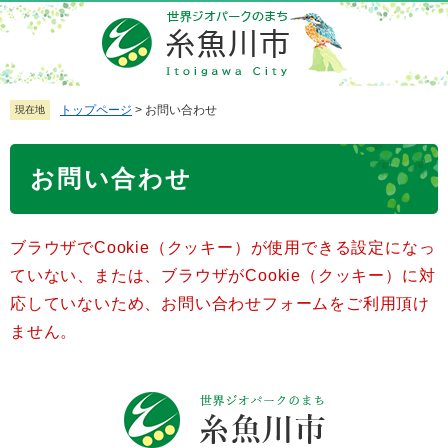
ペ
メ
ー
ニ
ジ
ュ
の
ー
先
を
トップページ
>
お問い合わせ
現在地
頭
飛
で
ば
本
お問い合わせ
す
し
文
。
て
本
ブラウザでCookie（クッキー）が使用できる設定になっ
文
へ
ていない、または、ブラウザがCookie（クッキー）に対
応していないため、お問い合わせフォームをご利用頂け
ません。