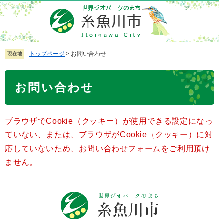
ペ
メ
ー
ニ
ジ
ュ
の
ー
先
を
トップページ
>
お問い合わせ
現在地
頭
飛
で
ば
本
お問い合わせ
す
し
文
。
て
本
ブラウザでCookie（クッキー）が使用できる設定になっ
文
へ
ていない、または、ブラウザがCookie（クッキー）に対
応していないため、お問い合わせフォームをご利用頂け
ません。