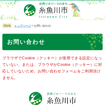
ペ
メ
ー
ニ
ジ
ュ
の
ー
先
を
トップページ
>
お問い合わせ
現在地
頭
飛
で
ば
本
お問い合わせ
す
し
文
。
て
本
ブラウザでCookie（クッキー）が使用できる設定になっ
文
へ
ていない、または、ブラウザがCookie（クッキー）に対
応していないため、お問い合わせフォームをご利用頂け
ません。