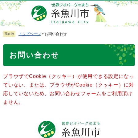
ペ
メ
ー
ニ
ジ
ュ
の
ー
先
を
トップページ
>
お問い合わせ
現在地
頭
飛
で
ば
本
お問い合わせ
す
し
文
。
て
本
ブラウザでCookie（クッキー）が使用できる設定になっ
文
へ
ていない、または、ブラウザがCookie（クッキー）に対
応していないため、お問い合わせフォームをご利用頂け
ません。