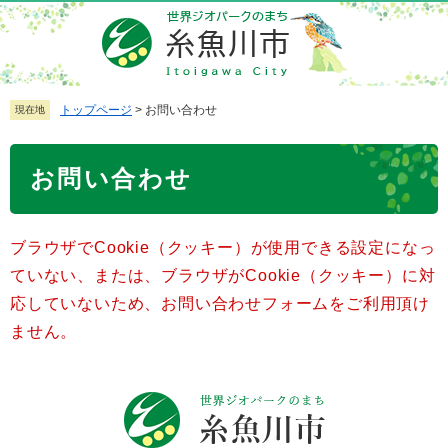
ペ
メ
ー
ニ
ジ
ュ
の
ー
先
を
トップページ
>
お問い合わせ
現在地
頭
飛
で
ば
本
お問い合わせ
す
し
文
。
て
本
ブラウザでCookie（クッキー）が使用できる設定になっ
文
へ
ていない、または、ブラウザがCookie（クッキー）に対
応していないため、お問い合わせフォームをご利用頂け
ません。