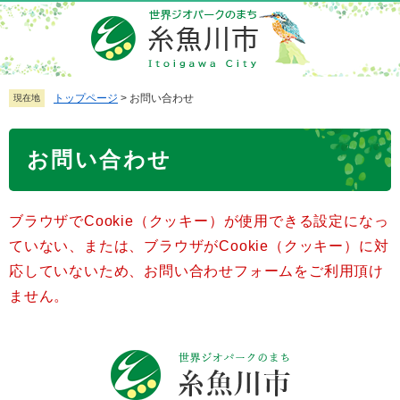
ペ
メ
ー
ニ
ジ
ュ
の
ー
先
を
トップページ
>
お問い合わせ
現在地
頭
飛
で
ば
本
お問い合わせ
す
し
文
。
て
本
ブラウザでCookie（クッキー）が使用できる設定になっ
文
へ
ていない、または、ブラウザがCookie（クッキー）に対
応していないため、お問い合わせフォームをご利用頂け
ません。