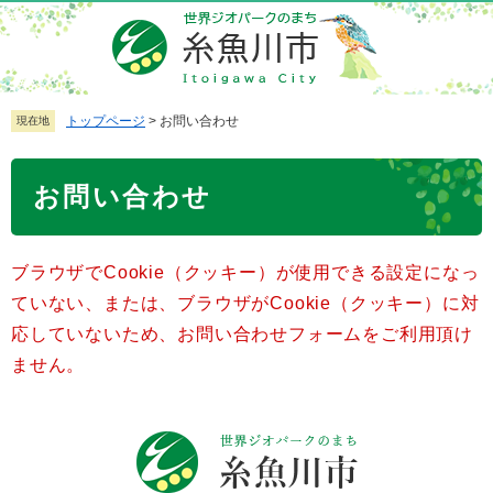
ペ
メ
ー
ニ
ジ
ュ
の
ー
先
を
トップページ
>
お問い合わせ
現在地
頭
飛
で
ば
本
お問い合わせ
す
し
文
。
て
本
ブラウザでCookie（クッキー）が使用できる設定になっ
文
へ
ていない、または、ブラウザがCookie（クッキー）に対
応していないため、お問い合わせフォームをご利用頂け
ません。