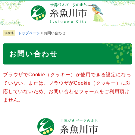
ペ
メ
ー
ニ
ジ
ュ
の
ー
先
を
トップページ
>
お問い合わせ
現在地
頭
飛
で
ば
本
お問い合わせ
す
し
文
。
て
本
ブラウザでCookie（クッキー）が使用できる設定になっ
文
へ
ていない、または、ブラウザがCookie（クッキー）に対
応していないため、お問い合わせフォームをご利用頂け
ません。